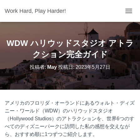
Work Hard, Play Harder!
ナ
ビ
ゲ
ー
シ
WDW ハリウッドスタジオ アトラ
ョ
ン
クション完全ガイド
を
切
投稿者:
May
投稿日:
2023年5月27日
り
替
え
アメリカのフロリダ・オーランドにあるウォルト・ディズ
ニー・ワールド（WDW）のハリウッドスタジオ
（Hollywood Studios）のアトラクションを、世界6つのす
べてのディズニーパークに訪問した私の感想を交えなが
ら、おすすめ順に1つずつご紹介します。