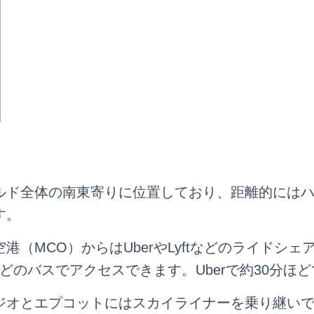
ルド全体の南東寄りに位置しており、距離的には
す。
港（MCO）からはUberやLyftなどのライドシェ
ectなどのバスでアクセスできます。Uberで約30分ほ
ジオとエプコットにはスカイライナーを乗り継い