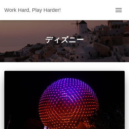
Work Hard, Play Harder!
ナ
ビ
ゲ
ー
シ
ディズニー
ョ
ン
を
切
り
替
え