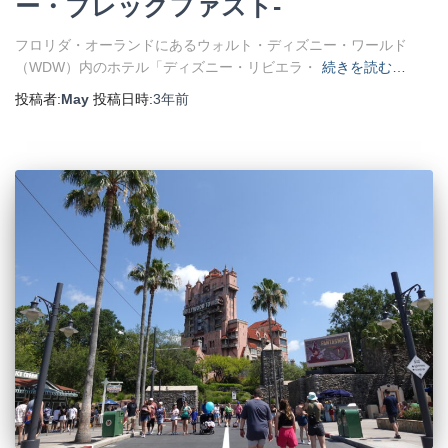
ー・ブレックファスト-
フロリダ・オーランドにあるウォルト・ディズニー・ワールド
（WDW）内のホテル「ディズニー・リビエラ・
続きを読む…
投稿者:
May
投稿日時:
3年
前