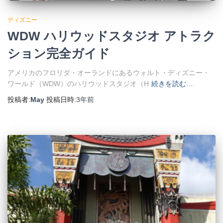
ディズニー
WDW ハリウッドスタジオ アトラク
ション完全ガイド
アメリカのフロリダ・オーランドにあるウォルト・ディズニー・
ワールド（WDW）のハリウッドスタジオ（H
続きを読む…
投稿者:
May
投稿日時:
3年
前