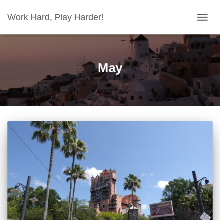
Work Hard, Play Harder!
ナ
ビ
ゲ
ー
シ
May
ョ
ン
を
切
り
替
え