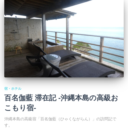
宿・ホテル
百名伽藍 滞在記 -沖縄本島の高級お
こもり宿-
沖縄本島の高級宿「百名伽藍（ひゃくながらん）」の訪問記で
す。