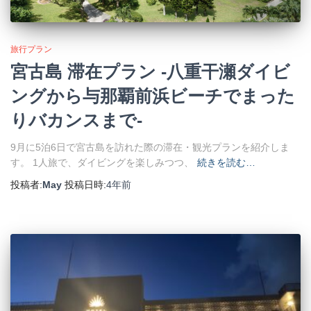
旅行プラン
宮古島 滞在プラン -八重干瀬ダイビ
ングから与那覇前浜ビーチでまった
りバカンスまで-
9月に5泊6日で宮古島を訪れた際の滞在・観光プランを紹介しま
す。 1人旅で、ダイビングを楽しみつつ、
続きを読む…
投稿者:
May
投稿日時:
4年
前