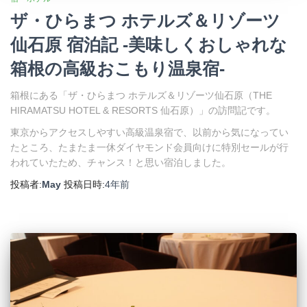
ザ・ひらまつ ホテルズ＆リゾーツ
仙石原 宿泊記 -美味しくおしゃれな
箱根の高級おこもり温泉宿-
箱根にある「ザ・ひらまつ ホテルズ＆リゾーツ仙石原（THE
HIRAMATSU HOTEL & RESORTS 仙石原）」の訪問記です。
東京からアクセスしやすい高級温泉宿で、以前から気になってい
たところ、たまたま一休ダイヤモンド会員向けに特別セールが行
われていたため、チャンス！と思い宿泊しました。
投稿者:
May
投稿日時:
4年
前