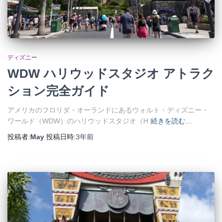
ディズニー
WDW ハリウッドスタジオ アトラク
ション完全ガイド
アメリカのフロリダ・オーランドにあるウォルト・ディズニー・
ワールド（WDW）のハリウッドスタジオ（H
続きを読む…
投稿者:
May
投稿日時:
3年
前