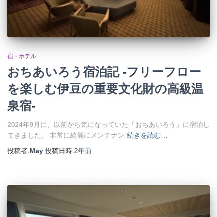
宿・ホテル
おちあいろう宿泊記 -フリーフロー
を楽しむ伊豆の重要文化財の高級温
泉宿-
2024年9月に、以前から気になっていた「おちあいろう」に宿泊し
てきました。 非常に綺麗にメンテナン
続きを読む…
投稿者:
May
投稿日時:
2年
前