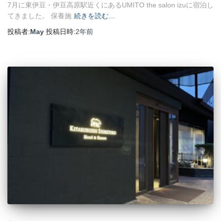
7月に東伊豆・伊豆高原駅近くにあるUMITO the salon izuに宿泊し
てきました。 保養施
続きを読む…
投稿者:
May
投稿日時:
2年
前