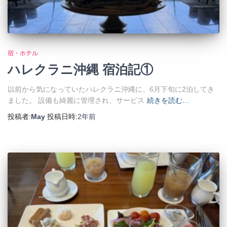
宿・ホテル
ハレクラニ沖縄 宿泊記①
以前から気になっていたハレクラニ沖縄に、6月下旬に2泊してき
ました。 設備も綺麗に管理され、サービス
続きを読む…
投稿者:
May
投稿日時:
2年
前