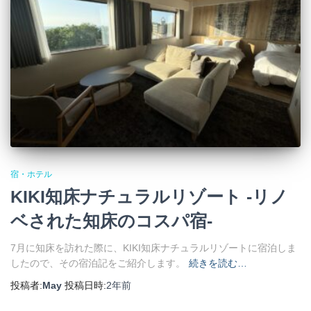
宿・ホテル
KIKI知床ナチュラルリゾート -リノ
ベされた知床のコスパ宿-
7月に知床を訪れた際に、KIKI知床ナチュラルリゾートに宿泊しま
したので、その宿泊記をご紹介します。
続きを読む…
投稿者:
May
投稿日時:
2年
前