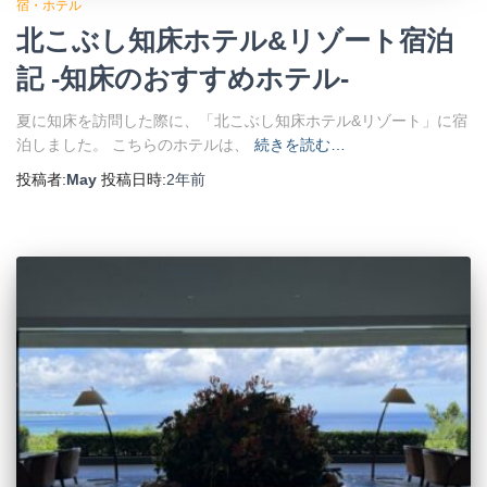
宿・ホテル
北こぶし知床ホテル&リゾート宿泊
記 -知床のおすすめホテル-
夏に知床を訪問した際に、「北こぶし知床ホテル&リゾート」に宿
泊しました。 こちらのホテルは、
続きを読む…
投稿者:
May
投稿日時:
2年
前