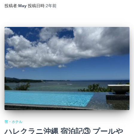
投稿者:
May
投稿日時:
2年
前
宿・ホテル
ハレクラニ沖縄 宿泊記③ プールや