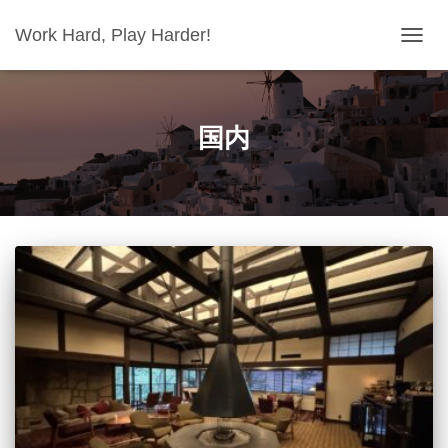
Work Hard, Play Harder!
ナ
ビ
ゲ
ー
シ
国内
ョ
ン
を
切
り
替
え