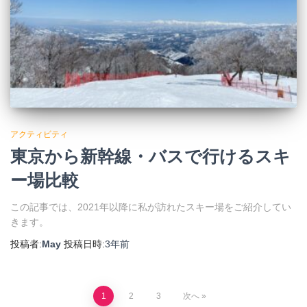
アクティビティ
東京から新幹線・バスで行けるスキ
ー場比較
この記事では、2021年以降に私が訪れたスキー場をご紹介してい
きます。
投稿者:
May
投稿日時:
3年
前
投
1
2
3
次へ