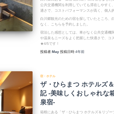
公共交通機関を利用していても滞在しやすく
適さで、コストパフォーマンスが高く、個人的
白川郷観光のための宿を探していたところ、
なく、こちらを予約しました。
宿泊した感想としては、車がなく公共交通機
や温泉もニーズをよく把握した快適さで、コ
★4/5です！
投稿者:
May
投稿日時:
4年
前
宿・ホテル
ザ・ひらまつ ホテルズ＆
記 -美味しくおしゃれな
泉宿-
箱根にある「ザ・ひらまつ ホテルズ＆リゾーツ仙石原