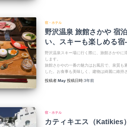
宿・ホテル
野沢温泉 旅館さかや 宿泊
い、スキーも楽しめる宿-
野沢温泉スキー場に行く際に、旅館さかやに
します。
旅館さかやの一番の魅力はお風呂で、泉質も
した。お食事も美味しく、建物は綺麗に維持
投稿者:
May
投稿日時:
3年
前
宿・ホテル
カティキエス（Katikie