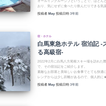
オールインクルーシブということで、ほとん
おり、気にせずに食べたり飲んだりできる気
投稿者:
May
投稿日時:
3年
前
宿・ホテル
白馬東急ホテル 宿泊記 
る高級宿-
2022年2月に白馬八方尾根スキー場を訪れ
で、その宿泊記をご紹介します。
素敵なお部屋と美味しいお食事でとても快適
レンデからは少し距離があるので、個人的に★4
投稿者:
May
投稿日時:
3年
前