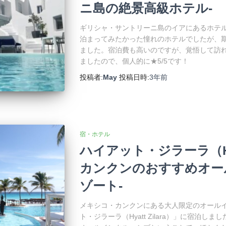
ニ島の絶景高級ホテル-
ギリシャ・サントリーニ島のイアにあるホテ
泊まってみたかった憧れのホテルでしたが、
ました。宿泊費も高いのですが、覚悟して訪
ましたので、個人的に★5/5です！
投稿者:
May
投稿日時:
3年
前
宿・ホテル
ハイアット・ジラーラ（Hyat
カンクンのおすすめオー
ゾート-
メキシコ・カンクンにある大人限定のオール
ト・ジラーラ（Hyatt Zilara）」に宿泊