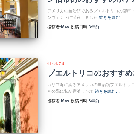
アメリカの自治領であるプエルトリコの都市
ンヴェントに滞在しました
続きを読む…
投稿者:
May
投稿日時:
3年
前
宿・ホテル
プエルトリコのおすすめ
カリブ海にあるアメリカの自治領プエルトリコ
その際に私が宿泊したホ
続きを読む…
投稿者:
May
投稿日時:
3年
前