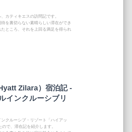
ル、カティキエスの訪問記です。
期待を裏切らない素晴らしい滞在ができ
れたところ、それを上回る満足を得られ
t Zilara）宿泊記 -
ルインクルーシブリ
インクルーシブ・リゾート「ハイアッ
しましたので、滞在記を紹介します。