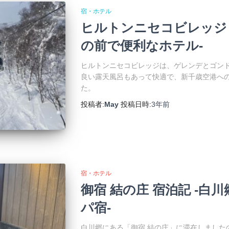
宿・ホテル
ヒルトンニセコビレッジ 
の前で便利なホテル-
ヒルトンニセコビレッジは、ゲレンデとゴン
良い露天風呂もあって快適で、新千歳空港へ
た。
投稿者:
May
投稿日時:
3年
前
宿・ホテル
御宿 結の庄 宿泊記 -
パ宿-
白川郷にある「御宿 結の庄」に滞在しました